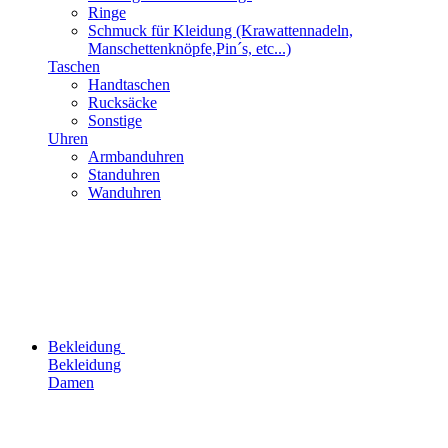
Ringe
Schmuck für Kleidung (Krawattennadeln,
Manschettenknöpfe,Pin´s, etc...)
Taschen
Handtaschen
Rucksäcke
Sonstige
Uhren
Armbanduhren
Standuhren
Wanduhren
Bekleidung
Bekleidung
Damen