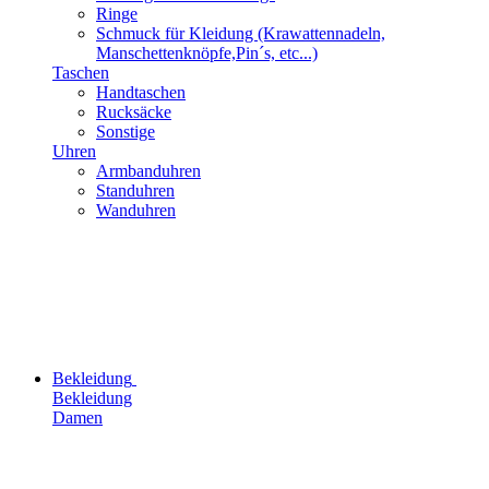
Ringe
Schmuck für Kleidung (Krawattennadeln,
Manschettenknöpfe,Pin´s, etc...)
Taschen
Handtaschen
Rucksäcke
Sonstige
Uhren
Armbanduhren
Standuhren
Wanduhren
Bekleidung
Bekleidung
Damen