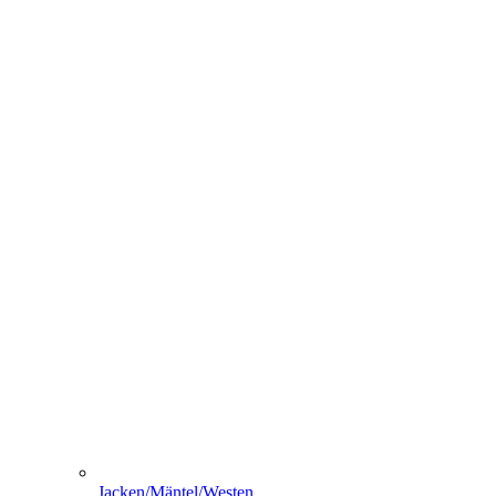
Jacken/Mäntel/Westen