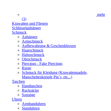
mehr
(3)
Krawatten und Fliegen
Schlüsselanhänger
Schmuck
Anhänger
Armschmuck
Aufbewahrung & Geschenkboxen
Haarschmuck
Halssschmuck
Ohrschmuck
Piercings - Fake Piercings
Ringe
Schmuck für Kleidung (Krawattennadeln,
Manschettenknöpfe,Pin´s, etc...)
Taschen
Handtaschen
Rucksäcke
Sonstige
Uhren
Armbanduhren
Standuhren