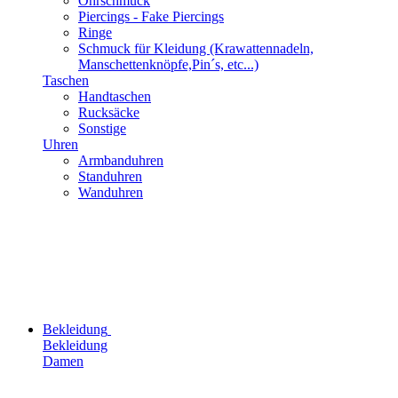
Ohrschmuck
Piercings - Fake Piercings
Ringe
Schmuck für Kleidung (Krawattennadeln,
Manschettenknöpfe,Pin´s, etc...)
Taschen
Handtaschen
Rucksäcke
Sonstige
Uhren
Armbanduhren
Standuhren
Wanduhren
Bekleidung
Bekleidung
Damen