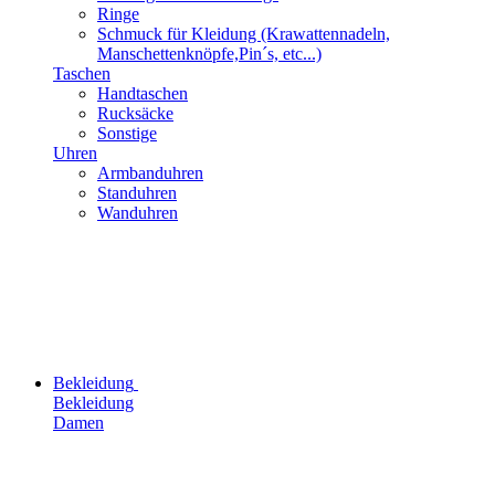
Ringe
Schmuck für Kleidung (Krawattennadeln,
Manschettenknöpfe,Pin´s, etc...)
Taschen
Handtaschen
Rucksäcke
Sonstige
Uhren
Armbanduhren
Standuhren
Wanduhren
Bekleidung
Bekleidung
Damen