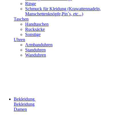
Ringe
Schmuck für Kleidung (Krawattennadeln,
Manschettenknöpfe,Pin´s, etc...)
Taschen
Handtaschen
Rucksäcke
Sonstige
Uhren
Armbanduhren
Standuhren
Wanduhren
Bekleidung
Bekleidung
Damen