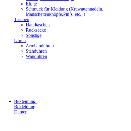
Ringe
Schmuck für Kleidung (Krawattennadeln,
Manschettenknöpfe,Pin´s, etc...)
Taschen
Handtaschen
Rucksäcke
Sonstige
Uhren
Armbanduhren
Standuhren
Wanduhren
Bekleidung
Bekleidung
Damen