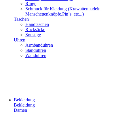
Ringe
Schmuck für Kleidung (Krawattennadeln,
Manschettenknöpfe,Pin´s, etc...)
Taschen
Handtaschen
Rucksäcke
Sonstige
Uhren
Armbanduhren
Standuhren
Wanduhren
Bekleidung
Bekleidung
Damen