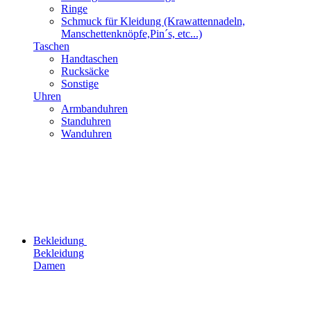
Ringe
Schmuck für Kleidung (Krawattennadeln,
Manschettenknöpfe,Pin´s, etc...)
Taschen
Handtaschen
Rucksäcke
Sonstige
Uhren
Armbanduhren
Standuhren
Wanduhren
Bekleidung
Bekleidung
Damen