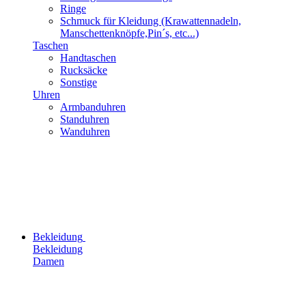
Ringe
Schmuck für Kleidung (Krawattennadeln,
Manschettenknöpfe,Pin´s, etc...)
Taschen
Handtaschen
Rucksäcke
Sonstige
Uhren
Armbanduhren
Standuhren
Wanduhren
Bekleidung
Bekleidung
Damen