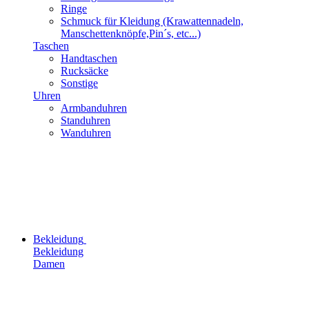
Ringe
Schmuck für Kleidung (Krawattennadeln,
Manschettenknöpfe,Pin´s, etc...)
Taschen
Handtaschen
Rucksäcke
Sonstige
Uhren
Armbanduhren
Standuhren
Wanduhren
Bekleidung
Bekleidung
Damen