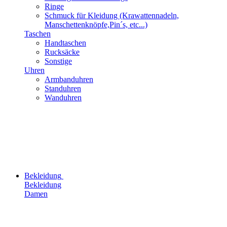
Ringe
Schmuck für Kleidung (Krawattennadeln,
Manschettenknöpfe,Pin´s, etc...)
Taschen
Handtaschen
Rucksäcke
Sonstige
Uhren
Armbanduhren
Standuhren
Wanduhren
Bekleidung
Bekleidung
Damen