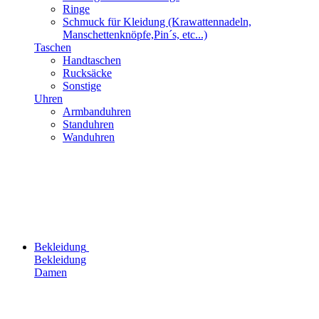
Ringe
Schmuck für Kleidung (Krawattennadeln,
Manschettenknöpfe,Pin´s, etc...)
Taschen
Handtaschen
Rucksäcke
Sonstige
Uhren
Armbanduhren
Standuhren
Wanduhren
Bekleidung
Bekleidung
Damen