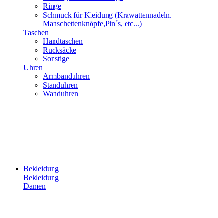
Ringe
Schmuck für Kleidung (Krawattennadeln,
Manschettenknöpfe,Pin´s, etc...)
Taschen
Handtaschen
Rucksäcke
Sonstige
Uhren
Armbanduhren
Standuhren
Wanduhren
Bekleidung
Bekleidung
Damen