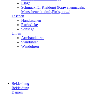
Ringe
Schmuck für Kleidung (Krawattennadeln,
Manschettenknöpfe,Pin´s, etc...)
Taschen
Handtaschen
Rucksäcke
Sonstige
Uhren
Armbanduhren
Standuhren
Wanduhren
Bekleidung
Bekleidung
Damen