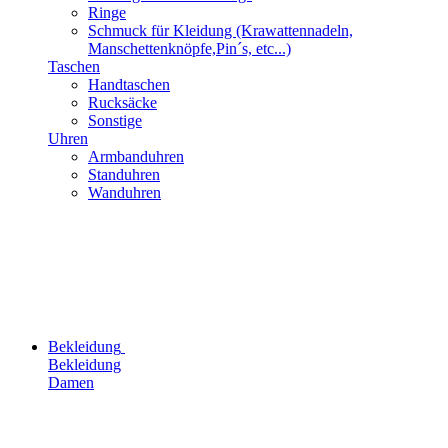
Ringe
Schmuck für Kleidung (Krawattennadeln,
Manschettenknöpfe,Pin´s, etc...)
Taschen
Handtaschen
Rucksäcke
Sonstige
Uhren
Armbanduhren
Standuhren
Wanduhren
Bekleidung
Bekleidung
Damen