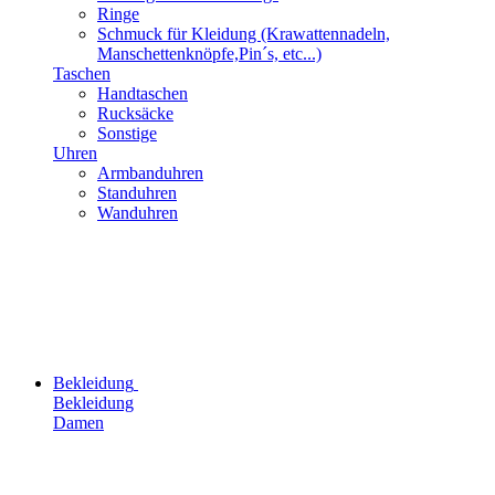
Ringe
Schmuck für Kleidung (Krawattennadeln,
Manschettenknöpfe,Pin´s, etc...)
Taschen
Handtaschen
Rucksäcke
Sonstige
Uhren
Armbanduhren
Standuhren
Wanduhren
Bekleidung
Bekleidung
Damen